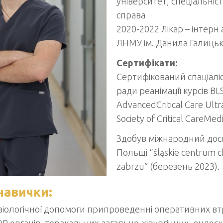
університет, спеціальніс
справа
2020-2022 Лікар – інтерн 
ЛНМУ ім. Данила Галиць
Сертифікати:
Сертифікований спаціалі
ради реанімації курсів BLS
AdvancedCritical Care Ult
Society of Critical CareMedi
Здобув міжнародний досв
Польщі “śląskie centrum c
zabrzu” (березень 2023).
навички:
зіологічної допомоги припроведенні оперативних вт
ОР органів, торакальних,загально-хірургічних, ендоск