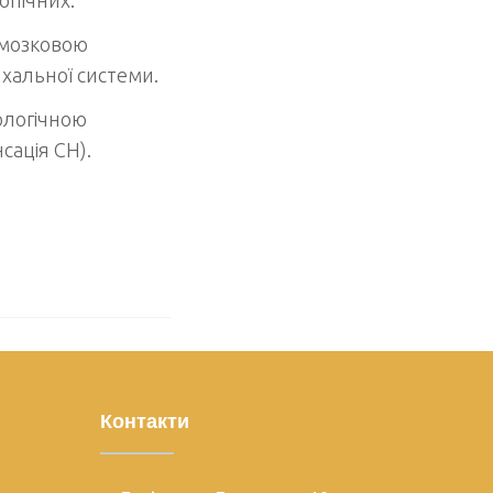
-мозковою
хальної системи.
ологічною
сація СН).
Контакти