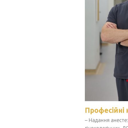
Професійні 
– Надання анесте
гінекологічних, Л