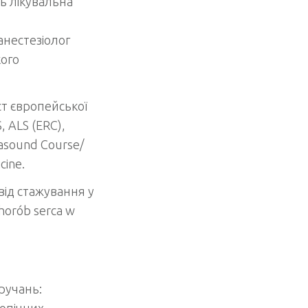
ть лікувальна
анестезіолог
кого
ст європейської
, ALS (ERC),
rasound Course/
cine.
ід стажування у
horób serca w
ручань:
опічних.