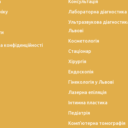
а
Консультація
ніку
Лабораторна діагностика
Ультразвукова діагностик
Львові
ти
Косметологія
а конфіденційності
Стаціонар
Хірургія
Ендоскопія
Гінекологія у Львові
Лазерна епіляція
Інтимна пластика
Педіатрія
Комп’ютерна томографія