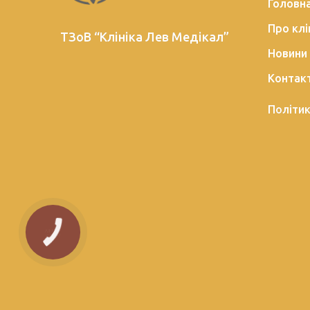
Головн
Про клі
ТЗоВ “Клініка Лев Медікал”
Новини
Контак
Політик
КНОПКА
ЗВ'ЯЗКУ