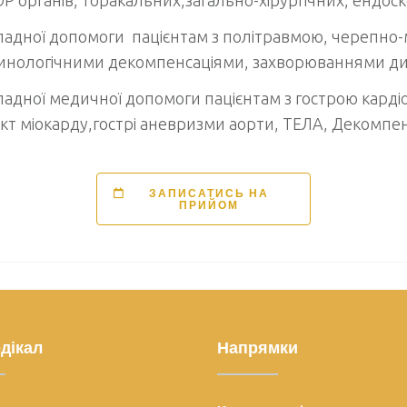
ладної допомоги пацієнтам з політравмою, черепно
инологічними декомпенсаціями, захворюваннями ди
ладної медичної допомоги пацієнтам з гострою карді
кт міокарду,гострі аневризми аорти, ТЕЛА, Декомпен
ЗАПИСАТИСЬ НА
ПРИЙОМ
дікал
Напрямки