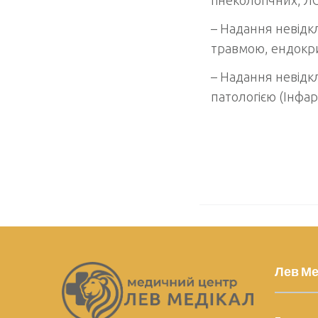
– Надання невідк
травмою, ендокр
– Надання невідк
патологією (Інфар
Лев Ме