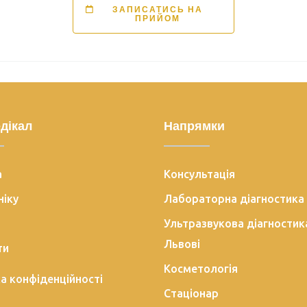
ЗАПИСАТИСЬ НА
ПРИЙОМ
дікал
Напрямки
а
Консультація
ніку
Лабораторна діагностика
Ультразвукова діагностик
Львові
ти
Косметологія
а конфіденційності
Стаціонар