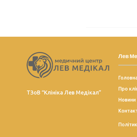
Лев Ме
Головн
Про клі
ТЗоВ “Клініка Лев Медікал”
Новини
Контак
Політик