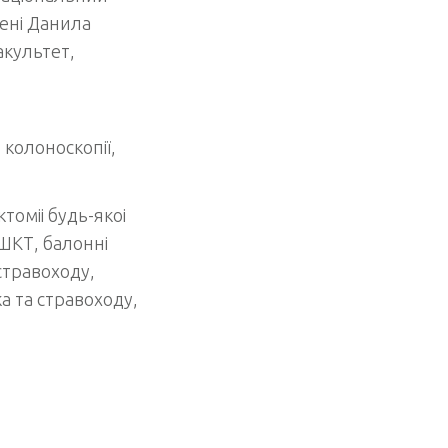
ені Данила
акультет,
 колоноскопії,
ктоміі будь-якоі
 ШКТ, балонні
 стравоходу,
а та стравоходу,