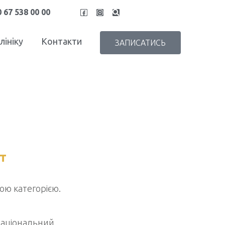
 67 538 00 00
лініку
Контакти
ЗАПИСАТИСЬ
ст
ою категорією.
національний