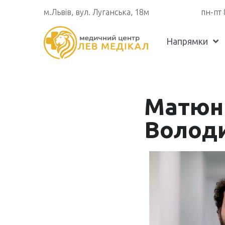
м.Львів, вул. Луганська, 18м
пн-пт 
Напрямки
Матюн
Волод