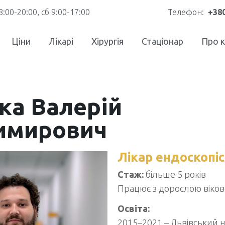
8:00-20:00, сб 9:00-17:00
Телефон:
+380
Ціни
Лікарі
Хірургія
Стаціонар
Про к
ка Валерій
имирович
Лікар ендоскопі
Стаж:
більше 5 років
Працює з дорослою віков
Освіта:
2015–2021 – Львівський 