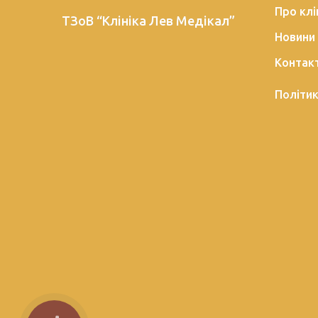
Про клі
ТЗоВ “Клініка Лев Медікал”
Новини
Контак
Політик